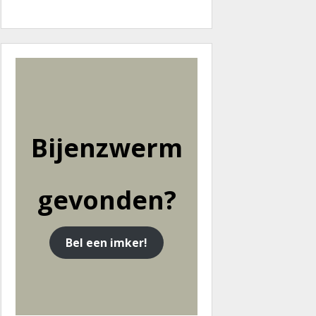
Bijenzwerm
gevonden
?
Bel een imker!