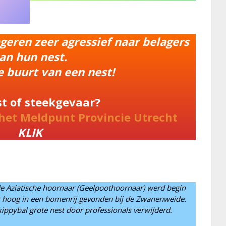
ageren zeer agressief naar belagers
an hun nest.
de buurt van een nest!
st of steekgevaar?
 het Meldpunt Provincie Utrecht
KLIK
de Aziatische hoornaar (Geelpoothoornaar) werd begin
 hoog in een bomenrij gevonden bij de Zwanenweide.
ippybal grote nest door professionals verwijderd.