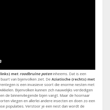
links) met
roodbruine poten
inheems. Dat is een
e buurt van bijenvolken ziet. De
Aziatische (rechts) met
rentegen is een invasieve soort die enorme nesten met
ikkelen. Bijenvolken kunnen zich nauwelijks verdedigen
en de binnenvliegende bijen vangt. Maar de hoornaar
rten vliegen en allerlei andere insecten en doen zo een
mse populaties. Verstoor je een nest dan wordt de