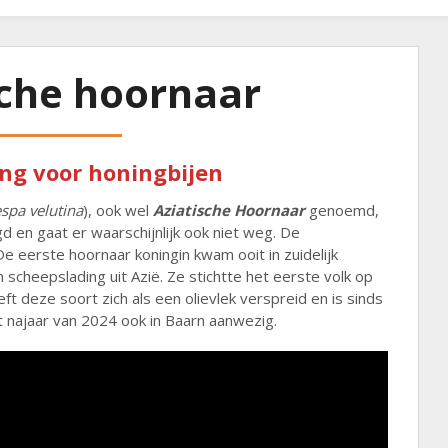
sche hoornaar
ing voor honingbijen
spa velutina
), ook wel
Aziatische Hoornaar
genoemd,
igd en gaat er waarschijnlijk ook niet weg. De
 eerste hoornaar koningin kwam ooit in zuidelijk
en scheepslading uit Azië. Ze stichtte het eerste volk op
ft deze soort zich als een olievlek verspreid en is sinds
t najaar van 2024 ook in Baarn aanwezig.