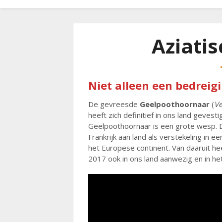
Aziati
Niet alleen een bedreig
De gevreesde
Geelpoothoornaar
(
Ve
heeft zich definitief in ons land gevest
Geelpoothoornaar is een grote wesp. De
Frankrijk aan land als verstekeling in e
het Europese continent. Van daaruit hee
2017 ook in ons land aanwezig en in he