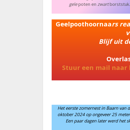
gele
poten en
zwart
borststuk.
Geelpoothoornaa
rs re
v
Blijf uit 
Overla
Stuur een mail naar
Het eerste zomernest in Baarn van 
oktober 2024 op ongeveer 25 meter
Een paar dagen later werd het sk