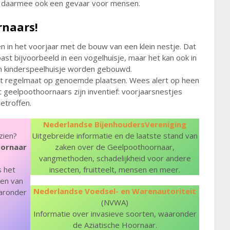
jn daarmee ook een gevaar voor mensen.
rnaars!
 in het voorjaar met de bouw van een klein nestje. Dat
past bijvoorbeeld in een vogelhuisje, maar het kan ook in
en kinderspeelhuisje worden gebouwd.
et regelmaat op genoemde plaatsen. Wees alert op heen
geelpoothoornaars zijn inventief: voorjaarsnestjes
etroffen.
Nederlandse BijenhoudersVereniging
zien?
Uitgebreide informatie en de laatste stand van
oornaar
zaken over de Geelpoothoornaar,
vangmethoden, schadelijkheid voor andere
s het
insecten, fruitteelt, mensen en meer.
den van
Nederlandse Voedsel- en Warenautoriteit
aaronder
(NVWA)
Informatie over invasieve soorten, waaronder
de Aziatische Hoornaar.