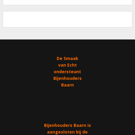
De Smaak
van Echt
ondersteunt
Bijenhouders
Baarn
Bijenhouders Baarn is
aangesloten bij de