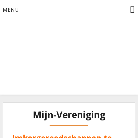
Ga
MENU
naar
de
inhoud
Bijenhouders Baarn
Mijn-Vereniging